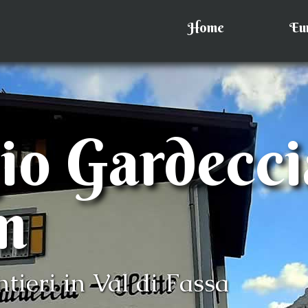
Home
Eu
io Gardecci
m
tieri in Val di Fassa