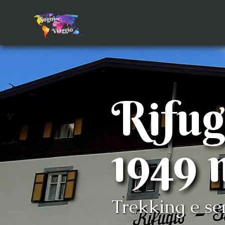
Rifug
1949 
Trekking e sen