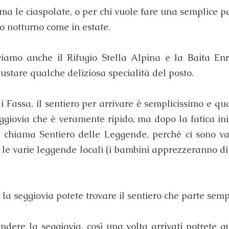
ama le ciaspolate, o per chi vuole fare una semplice 
o notturno come in estate.
oviamo anche il
Rifugio Stella Alpina
e la
Baita En
gustare qualche deliziosa specialità del posto.
di Fassa
, il sentiero per arrivare è semplicissimo e qu
ggiovia che è veramente ripido, ma dopo la fatica ini
si chiama
Sentiero delle Leggende
, perchè ci sono va
o le varie leggende locali (i bambini apprezzeranno di
 la seggiovia potete trovare il sentiero che parte se
ere la seggiovia, così una volta arrivati potrete g