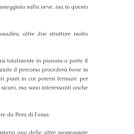
passeggiata sulla neve, ma in questo
rosadira
, altre due strutture molto
asi totalmente in pianura a parte il
ziale il percorso procederà bene in
ri punti in cui potersi fermare per
 sicuro, ma sono interessanti anche
mpre da
Pera di Fassa
.
ustarvi una delle altre passeggiate