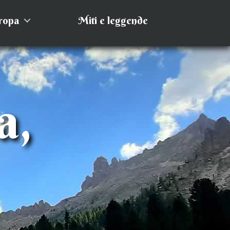
ropa
Miti e leggende
a,