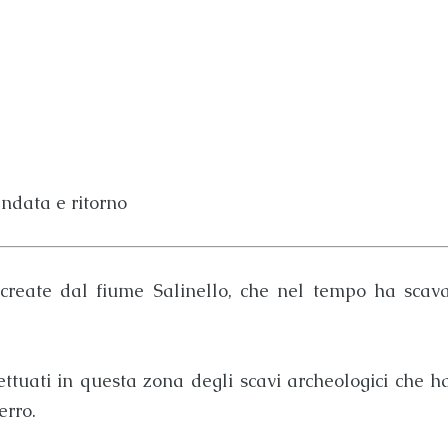
andata e ritorno
create dal fiume
Salinello
, che nel tempo ha scav
ettuati in questa zona degli scavi archeologici che ha
erro.