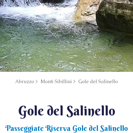
Abruzzo >
Monti Sibillini >
Gole del Salinello
Gole del Salinello
Passeggiate Riserva Gole del Salinello