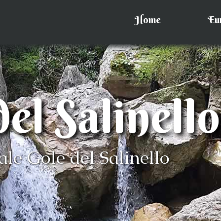
Home
Eu
el Salinello
ale Gole del Salinello